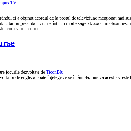
mpus TV
.
 rândul ei a obținut acordul de la postul de televiziune menționat mai su
ublicitar nu prezintă lucrurile într-un mod exagerat, așa cum obișnuiesc 
știu cum stau lucrurile.
urse
ntre jocurile dezvoltate de
TiconBlu
.
orbitor de engleză poate înțelege ce se întâmplă, fiindcă acest joc este b