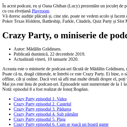
În acest podcast, eu și Oana Ghiban (Lucy) prezentăm un joculeț de p
cu cea elvețiană
Playroom
.
Vă doresc audiție plăcută și, cine știe, poate ne vedem acolo și face
Poker Texas Holdem, Battleship, Farkle, Citadels, Quiz Party și Slot
Crazy Party, o miniserie de pod
Autor: Mădălin Grădinaru.
Publicată duminică, 22 decembrie 2019.
Actualizată vineri, 10 ianuarie 2020.
Aceasta este o miniserie de podcast-uri făcută de Mădălin Grădinaru, un
Poate că tu, dragă cititorule, te întrebi ce este Crazy Party. Ei bine, o
offline, cât și online. Dacă vrei să afli mai multe detalii despre el, poți
Mai jos este lista de podcast-uri. Episoadele sunt numerotate de la 1 la
Notă: episodul 8 a fost realizat de Ionuț Bogdan.
Crazy Party episodul 1. Valea
Crazy Party episodul 2. Castelul
Crazy Party episodul 3. Pădurea
Crazy Party episodul 4. Sub pământ
Crazy Party episodul 5. Plaja
Crazy Party episodul 6. Cum se joacă un board game