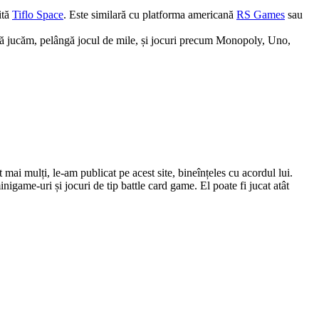
ită
Tiflo Space
. Este similară cu platforma americană
RS Games
sau
 să jucăm, pelângă jocul de mile, și jocuri precum Monopoly, Uno,
ai mulți, le-am publicat pe acest site, bineînțeles cu acordul lui.
nigame-uri și jocuri de tip battle card game. El poate fi jucat atât