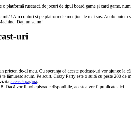
e o platformă rusească de jocuri de tipul board game și card game, num
m o milă! Am conturi și pe platformele menționate mai sus. Acolo putem
 Machine. Dați un semn!
cast-uri
 prieten de-al meu. Cu speranța că aceste podcast-uri vor ajunge la cât m
 să te lămuresc acum. Pe scurt, Crazy Party este o suită cu peste 200 de mi
 vizita
această pagină
.
 8. Dacă vor fi noi episoade disponibile, acestea vor fi publicate aici.