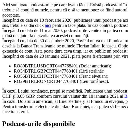
Aici sunt toate podcast-urile pe care le-am făcut. Există podcast-uri în t
trebuie să conțină numele, pentru că o să te menționez ca fiind autorul p
acceptate.
Începând cu data de 10 februarie 2020, publicarea unui podcast pe acest
sus, trebuie să dai click
aici
pentru a face plata. În caz contrar, podcast
Începând cu data de 11 mai 2020, podcast-urile venite din partea comun
mână de ajutor la dezvoltarea acestei comunități.
Începând cu data de 30 decembrie 2020, PayPal nu va mai fi unica 
deschis la Banca Transilvania pe numele Florian Iulian Ionașcu. Opționa
extrasele de cont. Asta poate dura ceva timp, iar eu public un podcast
Începând cu data de 20 ianuarie 2021, plata poate fi efectuată prin vi
RO80BTRLUSDCRT0447768401 (Dolar american);
RO34BTRLGBPCRT0447768401 (Liră sterlină);
RO55BTRLCHFCRT0447768401 (Franc elvețian);
RO29BTRLRONCRT0447768401 (Leu românesc).
În cazul Leului românesc, prețul se modifică. Publicarea unui podca
CHF și 3,65 GBP, conform cursului valutar din 18 ianuarie 2021 al
B
În cazul Dolarului american, al Lirei sterline și al Francului elvețian, 
Pentru transferurile efectuate din afara României, s-ar putea să fie 
face transferul.
Podcast-urile disponibile