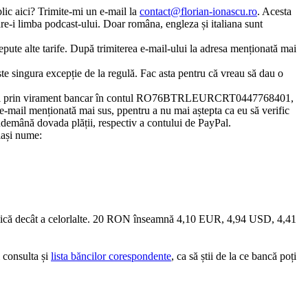
ublic aici? Trimite-mi un e-mail la
contact@florian-ionascu.ro
. Acesta
care-i limba podcast-ului. Doar româna, engleza și italiana sunt
epute alte tarife. După trimiterea e-mail-ului la adresa menționată mai
e singura excepție de la regulă. Fac asta pentru că vreau să dau o
uată și prin virament bancar în contul RO76BTRLEURCRT0447768401,
 e-mail menționată mai sus, ppentru a nu mai aștepta ca eu să verific
îndemână dovada plății, respectiv a contului de PayPal.
lași nume:
i mică decât a celorlalte. 20 RON înseamnă 4,10 EUR, 4,94 USD, 4,41
 consulta și
lista băncilor corespondente
, ca să știi de la ce bancă poți