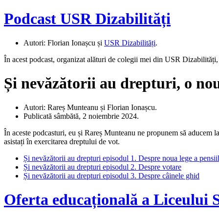
Podcast USR Dizabilități
Autori: Florian Ionașcu și
USR Dizabilități
.
În acest podcast, organizat alături de colegii mei din USR Dizabilități
Și nevăzătorii au drepturi, o no
Autori: Rareș Munteanu și Florian Ionașcu.
Publicată sâmbătă, 2 noiembrie 2024.
În aceste podcasturi, eu și Rareș Munteanu ne propunem să aducem la cuno
asistați în exercitarea dreptului de vot.
Și nevăzătorii au drepturi episodul 1. Despre noua lege a pensiil
Și nevăzătorii au drepturi episodul 2. Despre votare
Și nevăzătorii au drepturi episodul 3. Despre câinele ghid
Oferta educațională a Liceului 