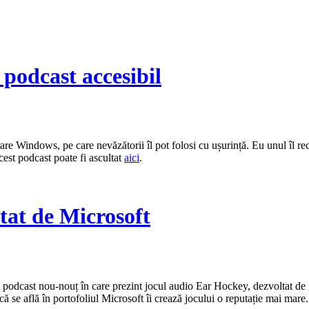
 podcast accesibil
are Windows, pe care nevăzătorii îl pot folosi cu ușurință. Eu unul îl r
est podcast poate fi ascultat
aici
.
tat de Microsoft
n podcast nou-nouț în care prezint jocul audio Ear Hockey, dezvoltat de 
l că se află în portofoliul Microsoft îi crează jocului o reputație mai mare