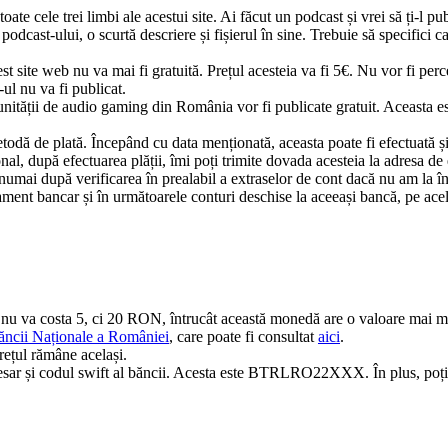
oate cele trei limbi ale acestui site. Ai făcut un podcast și vrei să ți-l p
odcast-ului, o scurtă descriere și fișierul în sine. Trebuie să specifici 
 site web nu va mai fi gratuită. Prețul acesteia va fi 5€. Nu vor fi perc
-ul nu va fi publicat.
ității de audio gaming din România vor fi publicate gratuit. Aceasta est
metodă de plată. Începând cu data menționată, aceasta poate fi efect
l, după efectuarea plății, îmi poți trimite dovada acesteia la adresa de
 numai după verificarea în prealabil a extraselor de cont dacă nu am la 
rament bancar și în următoarele conturi deschise la aceeași bancă, pe ace
st nu va costa 5, ci 20 RON, întrucât această monedă are o valoare ma
ăncii Naționale a României
, care poate fi consultat
aici
.
prețul rămâne același.
necesar și codul swift al băncii. Acesta este BTRLRO22XXX. În plus, poți