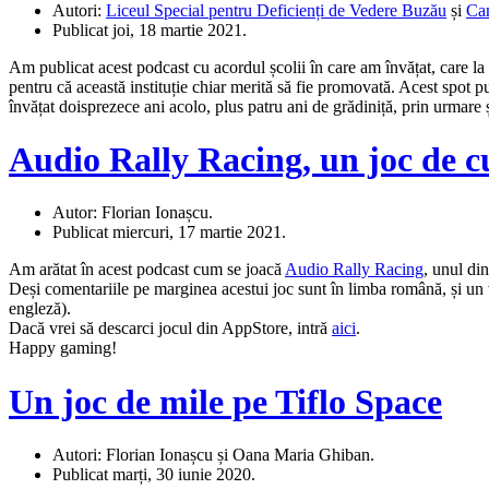
Autori:
Liceul Special pentru Deficienți de Vedere Buzău
și
Ca
Publicat joi, 18 martie 2021.
Am publicat acest podcast cu acordul școlii în care am învățat, care la
pentru că această instituție chiar merită să fie promovată. Acest spot p
învățat doisprezece ani acolo, plus patru ani de grădiniță, prin urmare 
Audio Rally Racing, un joc de c
Autor: Florian Ionașcu.
Publicat miercuri, 17 martie 2021.
Am arătat în acest podcast cum se joacă
Audio Rally Racing
, unul di
Deși comentariile pe marginea acestui joc sunt în limba română, și un v
engleză).
Dacă vrei să descarci jocul din AppStore, intră
aici
.
Happy gaming!
Un joc de mile pe Tiflo Space
Autori: Florian Ionașcu și Oana Maria Ghiban.
Publicat marți, 30 iunie 2020.