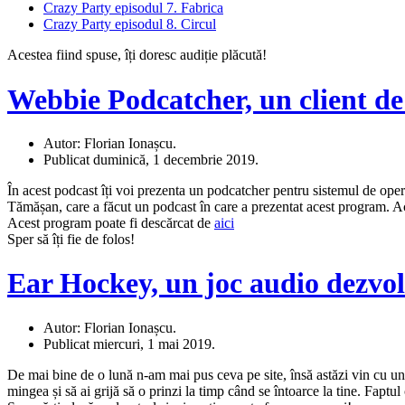
Crazy Party episodul 7. Fabrica
Crazy Party episodul 8. Circul
Acestea fiind spuse, îți doresc audiție plăcută!
Webbie Podcatcher, un client de
Autor: Florian Ionașcu.
Publicat duminică, 1 decembrie 2019.
În acest podcast îți voi prezenta un podcatcher pentru sistemul de oper
Tămășan, care a făcut un podcast în care a prezentat acest program. Ac
Acest program poate fi descărcat de
aici
Sper să îți fie de folos!
Ear Hockey, un joc audio dezvol
Autor: Florian Ionașcu.
Publicat miercuri, 1 mai 2019.
De mai bine de o lună n-am mai pus ceva pe site, însă astăzi vin cu u
mingea și să ai grijă să o prinzi la timp când se întoarce la tine. Faptu